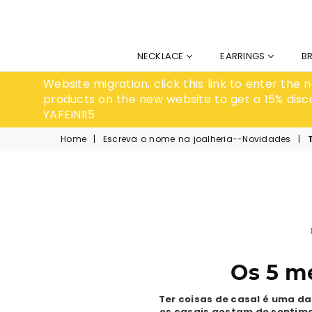
NECKLACE
EARRINGS
B
Website migration, click this link to enter the
products on the new website to get a 15% disc
YAFEINI15
Home
|
Escreva o nome na joalheria--Novidades
|
Os 5 m
Ter coisas de casal é uma da
os casais gostam do sentimen