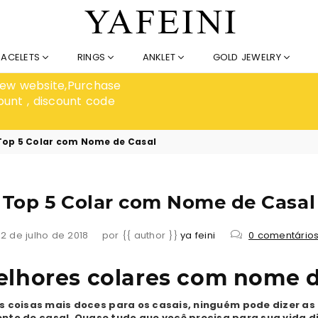
RACELETS
RINGS
ANKLET
GOLD JEWELRY
 new website,Purchase
ount , discount code
Top 5 Colar com Nome de Casal
Top 5 Colar com Nome de Casal
12 de julho de 2018
por {{ author }}
ya feini
0 comentário
elhores colares com nome d
s coisas mais doces para os casais, ninguém pode dizer a
to de casal. Quase tudo que você precisa para sua vida di