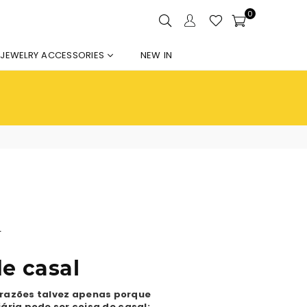
0
JEWELRY ACCESSORIES
NEW IN
s
e casal
s razões talvez apenas porque
ária pode ser coisa de casal: