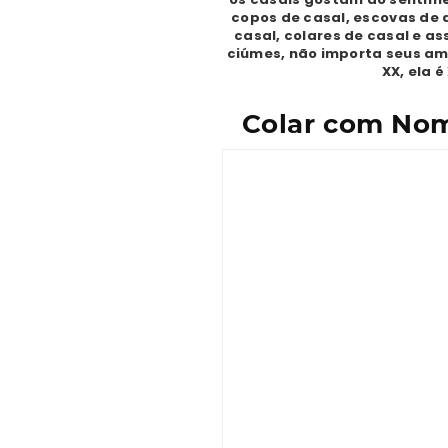
copos de casal, escovas de d
casal, colares de casal e as
ciúmes, não importa seus ami
XX, ela 
Colar com Nom