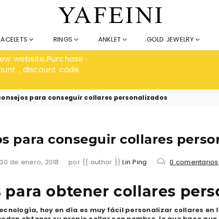
RACELETS
RINGS
ANKLET
GOLD JEWELRY
 new website,Purchase
ount , discount code
consejos para conseguir collares personalizados
os para conseguir collares perso
30 de enero, 2018
por {{ author }}
Lin Ping
0 comentarios
 para obtener collares per
tecnología, hoy en día es muy fácil personalizar collares en l
ueden obtener su propio collar con nombre, lo que hace que 