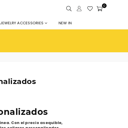
0
JEWELRY ACCESSORIES
NEW IN
nalizados
sonalizados
ínea. Con el precio asequible,
los collares personalizados