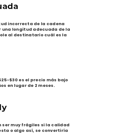
uada
tud incorrecta de la cadena
r una longitud adecuada de la
e al destinatario cuál es la
$25-$30 es el precio más bajo
os en lugar de 2 meses.
dy
ser muy frágiles si la calidad
sta o algo así, se convertiría