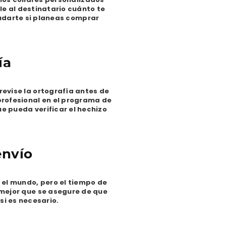
e al destinatario cuánto te
yudarte si planeas comprar
ía
revise la ortografía antes de
profesional en el programa de
e pueda verificar el hechizo
envío
 el mundo, pero el tiempo de
s mejor que se asegure de que
si es necesario.