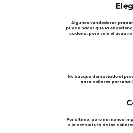
Ele
Algunos vendedores proporc
puede hacer que la experienc
cadena, pero solo el usuari
No busque demasiado el preci
para collares personal
C
Por último, pero no menos imp
o la estructura de los collar