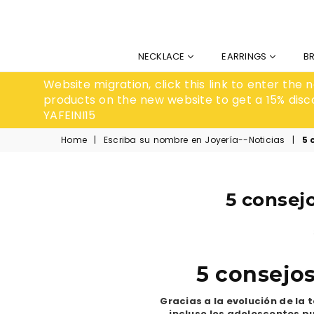
NECKLACE
EARRINGS
B
Website migration, click this link to enter the
products on the new website to get a 15% disc
YAFEINI15
Home
|
Escriba su nombre en Joyería--Noticias
|
5 
5 consej
5 consejos
Gracias a la evolución de la 
incluso los adolescentes p