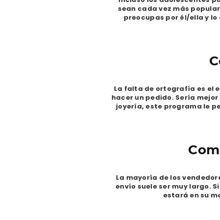
sean cada vez más populare
preocupas por él/ella y l
C
La falta de ortografía es el
hacer un pedido. Sería mejor
joyería, este programa le p
Comp
La mayoría de los vendedore
envío suele ser muy largo. S
estará en su ma