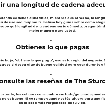
gir una longitud de cadena adec
ionan cadenas ajustables, mientras que otros no, la longi
ia de uso sea muy mala. Incluso hay guías sobre cómo elegi
o sabe qué longitud de la cadena sería cómoda, preguntándol
mejor manera para usted.
Obtienes lo que pagas
o bajo, "obtiene lo que paga", esa es la regla del negocio. 
izados si desea algo de buena calidad para usar durante añ
onsulte las reseñas de The Stur
ortante, los collares con nombre cortado/guionado pueden 
es no es buena. Si se rompe cuando estás afuera para una fie
en la cosa más vergonzosa de tu vida.